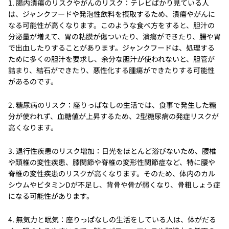
1. 腸内潰瘍のリスクやがんのリスク：テレビばかり見ている人
は、ジャンクフードや発泡性飲料を摂取するため、潰瘍やがんに
なる可能性が高くなります。このような食べ方をすると、胆汁の
分泌量が増えて、胃の粘膜が傷ついたり、潰瘍ができたり、腸や胃
で出血したりすることがあります。ジャンクフードは、処理する
ために多くの胆汁を要求し、余分な胆汁が使われないと、胆管が
詰まり、結石ができたり、悪性化する腫瘍ができたりする可能性
があるのです。
2. 糖尿病のリスク：座りっぱなしの生活では、食事で発生した糖
分が使われず、血糖値が上昇するため、2型糖尿病の発症リスクが
高くなります。
3. 退行性疾患のリスク増加：日光をほとんど浴びないため、腰椎
や頚椎の変性疾患、膝関節や脊椎の変形性関節症など、特に腰や
脊椎の変性疾患のリスクが高くなります。そのため、体内のカル
シウムやビタミンDが不足し、背骨や骨が弱くなり、骨粗しょう症
になる可能性があります。
4. 無気力と眠気：座りっぱなしの生活をしている人は、体がだる