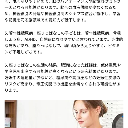
く、眠くなりやすいので、脳のパフォーマンスや記憶力の低下の
一因となる可能性があります。脳への血液供給が少なくなるた
め、神経細胞の発達や神経細胞間のシナプス結合が低下し、学習
や記憶を司る脳領域での認知力が低下します。
5. 若年性糖尿病：座りっぱなしの子どもは、若年性糖尿病、骨粗
しょう症、ADHD、自閉症になりやすいと言われています。身体的
な痛みがあり、座りっぱなしで、幼い頃から太りやすく、ビタミ
ンが不足しがちです。
6. 座りっぱなしの生活の結果、肥満になった妊婦は、低体重児や
早産児を出産する可能性が高くなるという研究結果があります。
妊娠中の運動量が少ないと、糖尿病や高血圧などの妊娠性疾患の
リスクが高まり、帝王切開での出産を余儀なくされる可能性があ
ります。