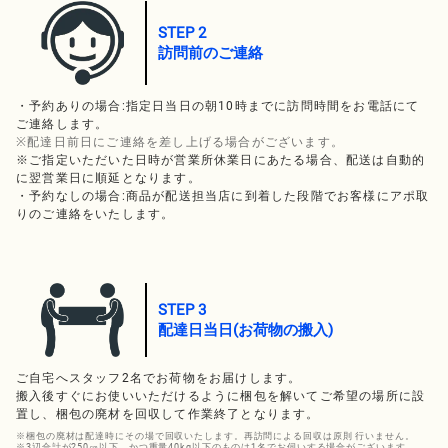
STEP 2
訪問前のご連絡
・予約ありの場合:
指定日当日の朝10時までに訪問時間をお電話にて
ご連絡します。
※配達日前日にご連絡を差し上げる場合がございます。
※ご指定いただいた日時が営業所休業日にあたる場合、配送は自動的
に翌営業日に順延となります。
・予約なしの場合:
商品が配送担当店に到着した段階でお客様にアポ取
りのご連絡をいたします。
STEP 3
配達日当日(お荷物の搬入)
ご自宅へスタッフ2名でお荷物をお届けします。
搬入後すぐにお使いいただけるように梱包を解いてご希望の場所に設
置し、梱包の廃材を回収して作業終了となります。
※梱包の廃材は配達時にその場で回収いたします。再訪問による回収は原則 行いません。
※3辺合計が250㎝以下、かつ重量40kg以下のものは1名でお伺いする場合がございます。