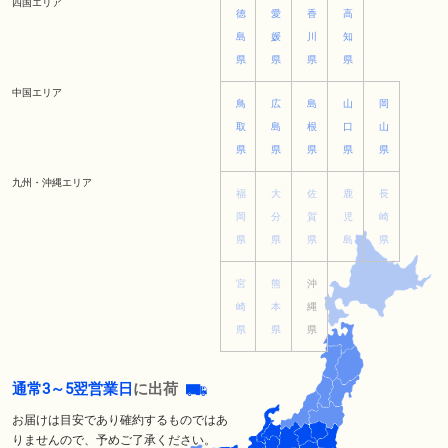
四国エリア
徳
愛
香
高
島
媛
川
知
県
県
県
県
中国エリア
鳥
広
島
山
岡
取
島
根
口
山
県
県
県
県
県
九州・沖縄エリア
福
大
佐
鹿
長
岡
分
賀
児
崎
県
県
県
島
県
宮
熊
沖
崎
本
縄
県
県
県
通常3～5翌営業日
に出荷
お届けは目安であり確約するものではあ
りませんので、予めご了承ください。