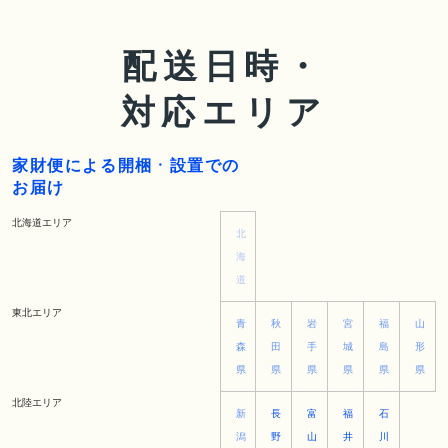
配送日時・
対応エリア
家財便による開梱 · 設置での
お届け
北海道エリア
北
海
道
東北エリア
青
秋
岩
宮
福
山
森
田
手
城
島
形
県
県
県
県
県
県
北陸エリア
新
長
富
福
石
潟
野
山
井
川