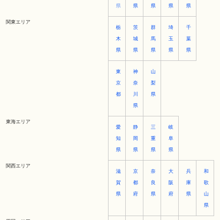
県
県
県
県
県
関東エリア
栃
茨
群
埼
千
木
城
馬
玉
葉
県
県
県
県
県
東
神
山
京
奈
梨
都
川
県
県
東海エリア
愛
静
三
岐
知
岡
重
阜
県
県
県
県
関西エリア
滋
京
奈
大
兵
和
賀
都
良
阪
庫
歌
県
府
県
府
県
山
県