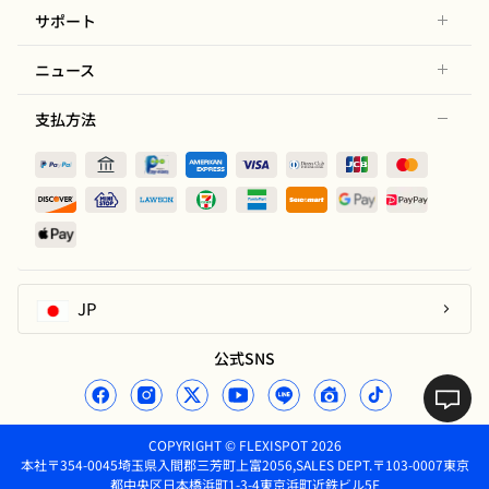
サポート
ニュース
支払方法
JP
公式SNS
COPYRIGHT © FLEXISPOT 2026
本社〒354-0045埼玉県入間郡三芳町上富2056,SALES DEPT.〒103-0007東京
都中央区日本橋浜町1-3-4東京浜町近鉄ビル5F