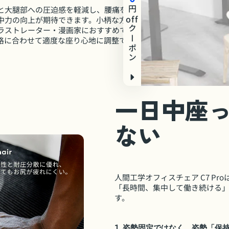
円
と大腿部への圧迫感を軽減し、腰痛を防止
off
中力の向上が期待できます。小柄な方、ノ
クーポン
ラストレーター・漫画家におすすめです。
格に合わせて適度な座り心地に調整できま
一日中座
ない
人間工学オフィスチェア C7 P
「長時間、集中して働き続ける
す。
1. 姿勢固定ではなく、姿勢「保