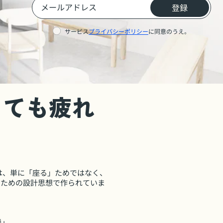
登録
サービス
プライバシーポリシー
に同意のうえ。
っても疲れ
roは、単に「座る」ためではなく、
」ための設計思想で作られていま
持」