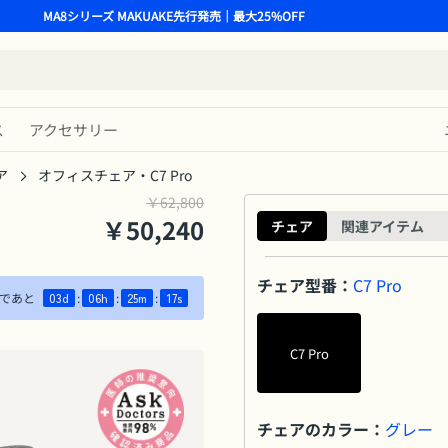
MA8シリーズ MAKUAKE先行発売｜最大25%OFF
ス
アクセサリー
ア
オフィスチェア・C7 Pro
￥62,800
￥
50,240
チェア
関連アイテム
チェア型番
：
C7 Pro
であと
03
d
:
06
h
:
25
m
:
16
s
C7 Pro
チェアのカラー
：
グレー