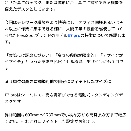
わせた高さのデスク、または体形に合う高さに調節できる機能を
備えたデスクとしています。
今回はテレワーク環境をより快適にし、オフィス同様あるいはそ
れ以上に作業に集中できる様に、人間工学の技術を駆使してつく
られたFlexiSpotブランドのモデル
E7 pro
の特徴について解説しま
す。
「実際には調節しづらい」「高さの段階が限定的」「デザインが
イマイチ」といった不満を払拭させる機能、デザインにも注目で
す！
ミリ単位の高さに調節可能で自分にフィットしたサイズに
E7 proはシームレスに高さ調節ができる電動式スタンディングデ
スクです。
昇降範囲は600mm～1230mmで小柄な方から高身長な方まで幅広
く対応、それぞれにフィットした設定が可能です。