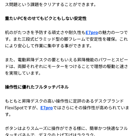
ス問題という課題をクリアすることができます。
重たいPCをのせてもビクともしない安定性
机のがたつきを予防する頑丈さや耐久性も
E7pro
の魅力の一つで
す。また三段式ピラミッド型の脚フレームで安定性を確保。これ
により安心して作業に集中する事ができます。
また、電動昇降デスクの要ともいえる昇降機能のパワーとスピー
ドは、両脚それぞれにモーターをつけることで理想の駆動と速さ
を実現しています。
操作性に優れたフルタッチパネル
もともと昇降デスクの高い操作性に定評のあるデスクブランド
FlexiSpotですが、
E7pro
ではさらにその操作性が高められていま
す。
ボタンはよりスムーズに操作ができる様に、簡単かつ快適なフル
タッチパネルで、デスクの上げ下げはラクラク。