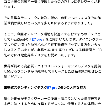
コロナ禍の影響で一気に浸透したもののひとつにテレワークがあ
ります。
その急激なテレワークの普及に伴い、自宅でもオフィス並みの作
業環境が欲しいという声を多く耳にするようになりました。
そこで、今回はテレワーク環境を快適にするおすすめのデスクと
してFlexiSpotの「
E7 pro
」をご紹介いたします。ダイニングテー
ブルや使い慣れた勉強机などで在宅勤務を行っている方もいらっ
しゃると思いますが、業務効率UPや座りすぎによる健康面をご心
配の方には電動昇降デスクをお奨めいたします。
世界が認める高品質・ハイコストパフォーマンスのデスクを提供
し続けるブランドが 満を持してリリースした商品の魅力をぜひご
覧ください。
電動式スタンディングデスク
E7 pro
の5つの大きな魅力
厚生労働省がデスクワーカーの腰痛・肩こりといった健康被害を
未然に防止するために推奨するデスクは、使用する人の体形に合