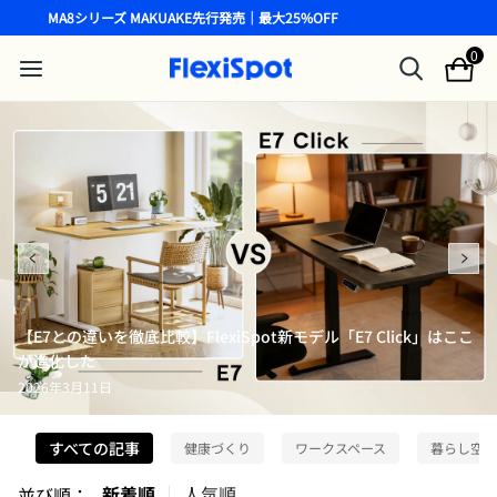
MA8シリーズ MAKUAKE先行発売｜最大25%OFF
0
【E7との違いを徹底比較】FlexiSpot新モデル「E7 Click」はここ
が進化した
2026年3月11日
すべての記事
健康づくり
ワークスペース
暮らし空間
新着順
人気順
並び順
：