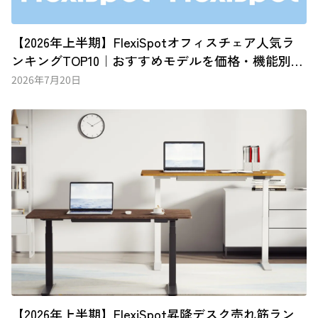
【2026年上半期】FlexiSpotオフィスチェア人気ラ
ンキングTOP10｜おすすめモデルを価格・機能別に
徹底比較
2026年7月20日
【2026年上半期】FlexiSpot昇降デスク売れ筋ラン