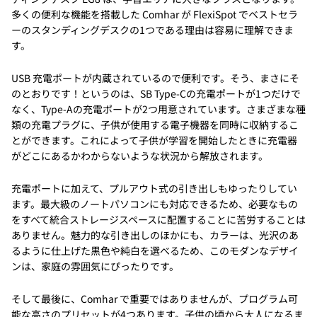
多くの便利な機能を搭載した Comhar が FlexiSpot でベストセラ
ーのスタンディングデスクの1つである理由は容易に理解できま
す。
USB 充電ポートが内蔵されているので便利です。そう、まさにそ
のとおりです！というのは、SB Type-Cの充電ポートが1つだけで
なく、Type-Aの充電ポートが2つ用意されています。さまざまな種
類の充電プラグに、子供が使用する電子機器を同時に収納するこ
とができます。これによって子供が学習を開始したときに充電器
がどこにあるかわからないような状況から解放されます。
充電ポートに加えて、プルアウト式の引き出しもゆったりしてい
ます。最大級のノートパソコンにも対応できるため、必要なもの
をすべて統合ストレージスペースに配置することに苦労することは
ありません。魅力的な引き出しのほかにも、カラーは、光沢のあ
るように仕上げた黒色や純白を選べるため、このモダンなデザイ
ンは、家庭の雰囲気にぴったりです。
そして最後に、Comhar で重要ではありませんが、プログラム可
能な高さのプリセットが4つあります。子供の頃から大人になるま