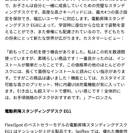
で、お子さんは自分と一緒に成長していくための完璧なスタンデ
ィングデスクです。高度な高さキーパッドには、最大4つの高さ設
定を保存でき、幅広いユーザーに対応します。電動昇降スタンデ
ィングデスク EG8によって、学習時に座位から立位まで姿勢を変
えることができ、また脊椎にも配慮されているので、子どもたち
の将来にとって新たな世界が広がります。カスタマーレビュー：
「前もってこの机を使う機会がありました。私はこの机を数週間
使っていますが、素晴らしい商品です！一番良かったのは、イン
ストールが簡単だったことです。この価格帯の他のほとんどのデ
スクには、長くて面倒なインストールと読みにくい指示がありま
す。ですがこの商品は違いました！機能としては、カスタマイズ
可能な高さのプリセット、特に内蔵USB充電機能が気に入ってい
ます。引き出しも超スマートで便利、いい感じです！全体的に
は、お手頃価格のデスクがおすすめです。」アーロンさん
電動昇降スタンディングデスク EG1
FlexiSpot のベストセラーモデルの電動昇降スタンディングデスク
EG1 はテンションが上がる製品です。Seiffen では、優れた機能性