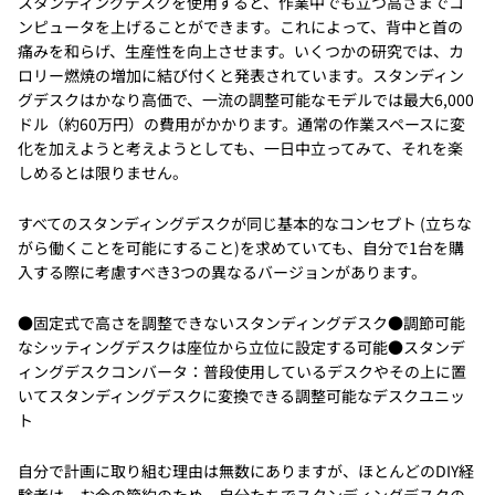
スタンディングデスクを使用すると、作業中でも立つ高さまでコ
ンピュータを上げることができます。これによって、背中と首の
痛みを和らげ、生産性を向上させます。いくつかの研究では、カ
ロリー燃焼の増加に結び付くと発表されています。スタンディン
グデスクはかなり高価で、一流の調整可能なモデルでは最大6,000
ドル（約60万円）の費用がかかります。通常の作業スペースに変
化を加えようと考えようとしても、一日中立ってみて、それを楽
しめるとは限りません。
すべてのスタンディングデスクが同じ基本的なコンセプト (立ちな
がら働くことを可能にすること)を求めていても、自分で1台を購
入する際に考慮すべき3つの異なるバージョンがあります。
●固定式で高さを調整できないスタンディングデスク●調節可能
なシッティングデスクは座位から立位に設定する可能●スタンデ
ィングデスクコンバータ：普段使用しているデスクやその上に置
いてスタンディングデスクに変換できる調整可能なデスクユニッ
ト
自分で計画に取り組む理由は無数にありますが、ほとんどのDIY経