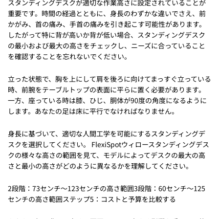
スタンディングデスクが適切な作業高さに設定されていることが
重要です。時間の経過とともに、身長のわずかな違いでさえ、前
かがみ、首の痛み、手首の痛みを引き起こす可能性があります。
したがって特に背が高いか背が低い場合、スタンディングデスク
の最小および最大の高さをチェックし、ニーズに合っていること
を確認することを忘れないでください。
立った状態で、胸を上にして肩を後ろに向けてまっすぐ立っている
時、前腕をテーブルトップの表面に平らに置く必要があります。
一方、座っている時は膝、ひじ、胴体が90度の角度になるように
します。あなたの足は床に平行でなければなりません。
身長に基づいて、適切な人間工学を可能にするスタンディングデ
スクを選択してください。 FlexiSpotウィロースタンディングデス
クの様々な高さの範囲を見て、モデルによってデスクの最大の高
さと最小の高さがどのように異なるかを理解してください。
2段階：73センチ〜123センチの高さ範囲3段階：60センチ〜125
センチの高さ範囲ステップ5：コストと予算を比較する