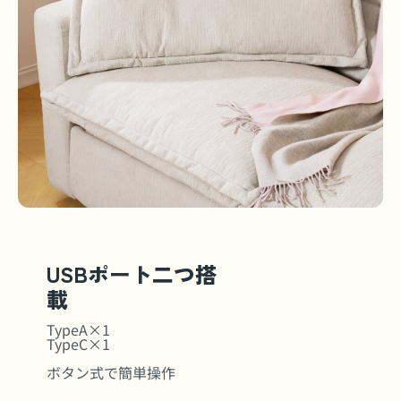
USBポート二つ搭
載
TypeA×1
TypeC×1
ボタン式で簡単操作