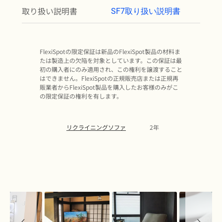
取り扱い説明書
SF7取り扱い説明書
FlexiSpotの限定保証は新品のFlexiSpot製品の材料ま
たは製造上の欠陥を対象としています。この保証は最
初の購入者にのみ適用され、この権利を譲渡すること
はできません。FlexiSpotの正規販売店または正規再
販業者からFlexiSpot製品を購入したお客様のみがこ
の限定保証の権利を有します。
リクライニングソファ
2年
Slideshow
Slide
controls