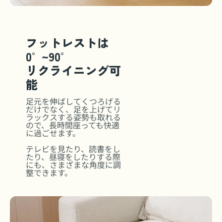
フットレストは
0°~90°
リクライニング可
能
足元を伸ばしてくつろげる
だけでなく、足を上げてリ
ラックスする姿勢も取れる
ので、長時間座っても快適
に過ごせます。
テレビを見たり、読書をし
たり、昼寝をしたりする際
にも、さまざまな角度に調
整できます。