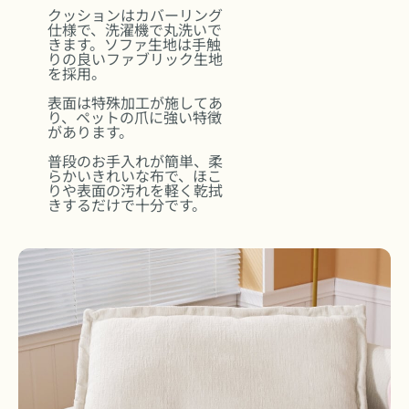
クッションはカバーリング
仕様で、洗濯機で丸洗いで
きます。ソファ生地は手触
りの良いファブリック生地
を採用。
表面は特殊加工が施してあ
り、ペットの爪に強い特徴
があります。
普段のお手入れが簡単、柔
らかいきれいな布で、ほこ
りや表面の汚れを軽く乾拭
きするだけで十分です。