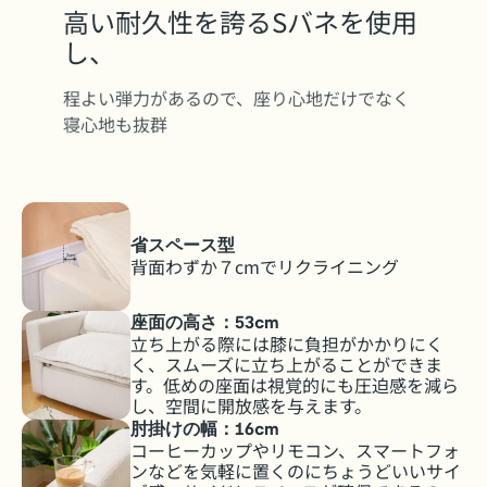
高い耐久性を誇るSバネを使用
し、
程よい弾力があるので、座り心地だけでなく
寝心地も抜群
省スペース型
背面わずか７cmでリクライニング
座面の高さ：53cm
立ち上がる際には膝に負担がかかりにく
く、スムーズに立ち上がることができま
す。低めの座面は視覚的にも圧迫感を減ら
し、空間に開放感を与えます。
肘掛けの幅：16cm
コーヒーカップやリモコン、スマートフォ
ンなどを気軽に置くのにちょうどいいサイ