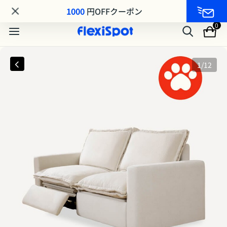
MA8シリーズ MAKUAKE先行発売｜最大25%OFF
1000
円OFFクーポン
0
1
/
12