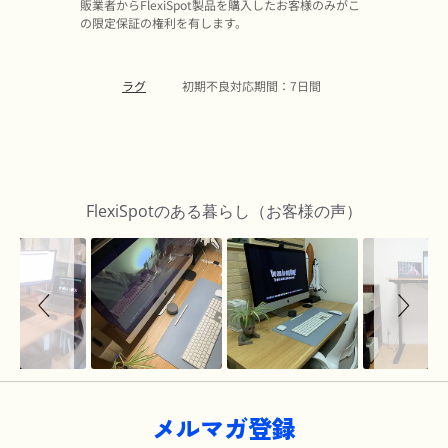
販業者からFlexiSpot製品を購入したお客様のみがこ
の限定保証の権利を有します。
ラグ
初期不良対応期間：7日間
Slideshow
Slide
controls
FlexiSpotのある暮らし（お客様の声）
メルマガ登録