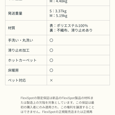
M：4.48kg
S：3.37kg
発送重量
M：5.19kg
表：ポリエステル100％
材質
裏：不織布、滑り止めあり
手洗い・丸洗い
〇
滑り止め加工
〇
ホットカーペット
〇
床暖房
〇
ペット対応
×
FlexiSpotの限定保証は新品のFlexiSpot製品の材料ま
たは製造上の欠陥を対象としています。この保証は最
初の購入者にのみ適用され、この権利を譲渡すること
はできません。FlexiSpotの正規販売店または正規再