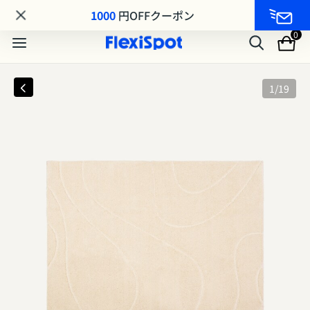
MA8シリーズ MAKUAKE先行発売｜最大25%OFF
1000
円OFFクーポン
0
1
/
19