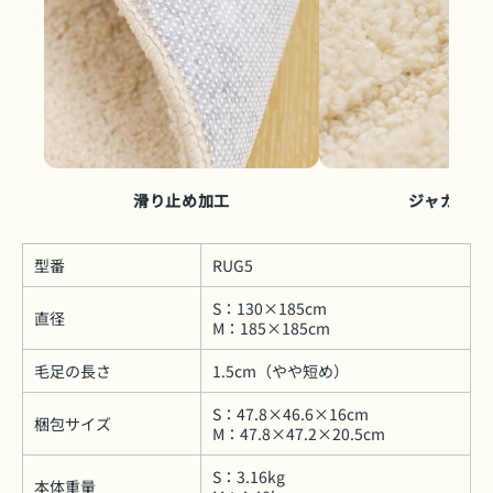
滑り止め加工
ジャガード
型番
RUG5
S：130×185cm
直径
M：185×185cm
毛足の長さ
1.5cm（やや短め）
S：47.8×46.6×16cm
梱包サイズ
M：47.8×47.2×20.5cm
S：3.16kg
本体重量