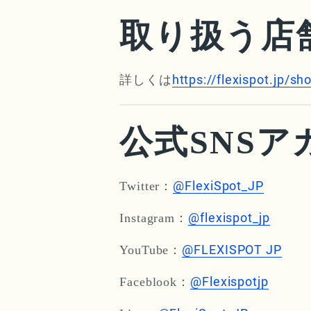
取り扱う店
https://flexispot.jp/sho
詳しくは
公式SNSア
@FlexiSpot_JP
Twitter：
@flexispot_jp
Instagram：
@FLEXISPOT JP
YouTube：
@Flexispotjp
Faceblook：