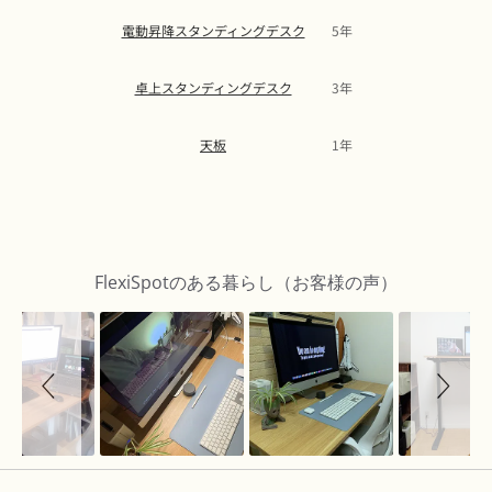
電動昇降スタンディングデスク
5年
卓上スタンディングデスク
3年
天板
1年
Slideshow
Slide
controls
FlexiSpotのある暮らし（お客様の声）