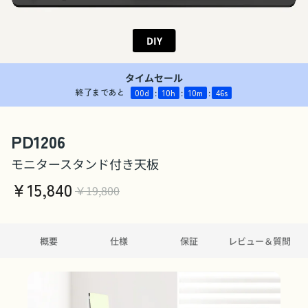
DIY
タイムセール
終了まであと
00
d
:
10
h
:
10
m
:
45
s
PD1206
モニタースタンド付き天板
￥
15,840
￥19,800
概要
仕様
保証
レビュー＆質問