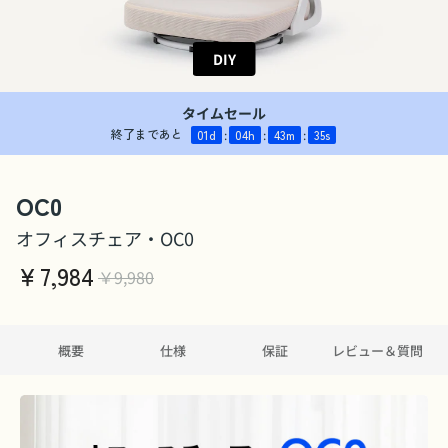
DIY
タイムセール
終了まであと
01
d
:
04
h
:
43
m
:
34
s
OC0
オフィスチェア・OC0
￥
7,984
￥9,980
概要
仕様
保証
レビュー＆質問