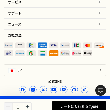
サービス
サポート
ニュース
支払方法
JP
公式SNS
COPYRIGHT © FLEXISPOT 2026
本社〒354-0045埼玉県入間郡三芳町上富2056,SALES DEPT.〒103-0007東京
カートに入れる
￥
7,984
都中央区日本橋浜町1-3-4東京浜町近鉄ビル5F