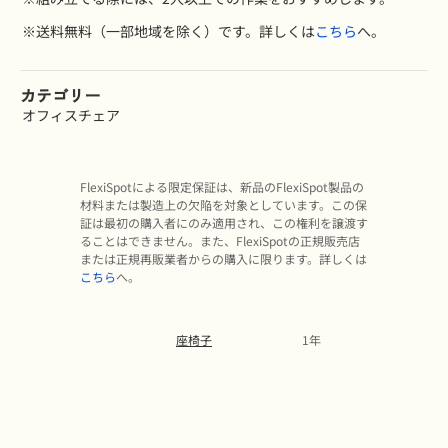
※送料無料（一部地域を除く）です。詳しくは
こちら
へ。
カテゴリー
オフィスチェア
FlexiSpotによる限定保証は、新品のFlexiSpot製品の
材料または製造上の欠陥を対象としています。この保
証は最初の購入者にのみ適用され、この権利を譲渡す
ることはできません。また、FlexiSpotの正規販売店
または正規再販業者からの購入に限ります。詳しくは
こちら
へ。
座椅子
1年
Slideshow
Slide
controls