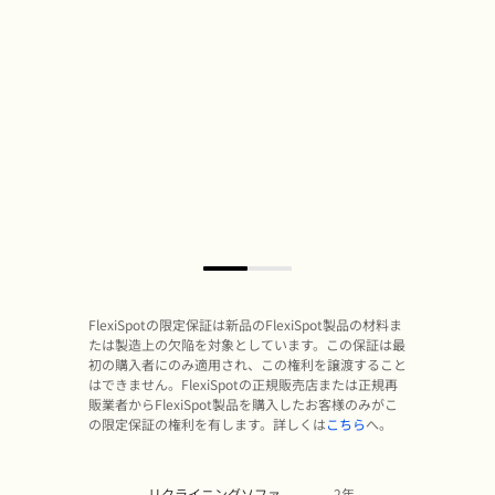
FlexiSpotの限定保証は新品のFlexiSpot製品の材料ま
たは製造上の欠陥を対象としています。この保証は最
初の購入者にのみ適用され、この権利を譲渡すること
はできません。FlexiSpotの正規販売店または正規再
販業者からFlexiSpot製品を購入したお客様のみがこ
の限定保証の権利を有します。詳しくは
こちら
へ。
リクライニングソファ
2年