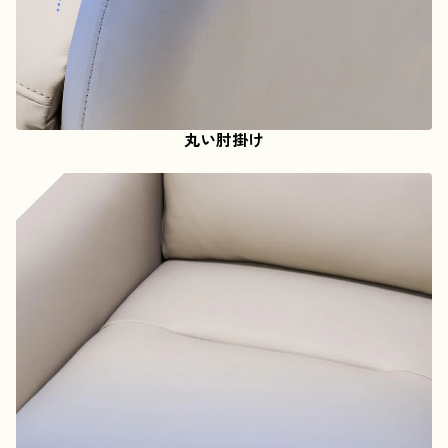
丸い肘掛け