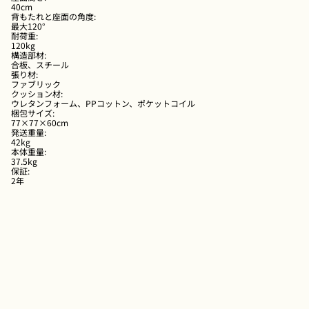
40cm
背もたれと座面の角度
:
最大120°
耐荷重
:
120kg
構造部材
:
合板、スチール
張り材
:
ファブリック
クッション材
:
ウレタンフォーム、PPコットン、ポケットコイル
梱包サイズ
:
77×77×60cm
発送重量
:
42kg
本体重量
:
37.5kg
保証
:
2年