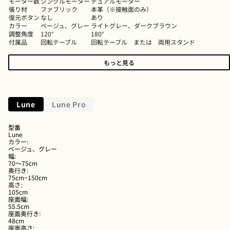
モーター数
シングルモーター
デュアルモーター
張り材
ファブリック
本革（※接触面のみ）
復元ボタン
なし
あり
カラー
ベージュ、グレー
ライトグレー、ダークブラウン
調整角度
120°
180°
付属品
回転テーブル
回転テーブル または 両用スタンド
もっと見る
Lune
Lune Pro
型番
Lune
カラー
:
ベージュ、グレー
幅
:
70～75cm
奥行き
:
75cm~150cm
高さ
:
105cm
座面幅
:
55.5cm
座面奥行き
:
48cm
座面高さ
: