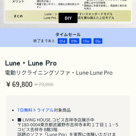
DIY
タイムセール
終了まであと
01
d
:
09
h
:
10
m
:
03
s
Lune・Lune Pro
電動リクライニングソファ・Lune Lune Pro
￥
69,800
￥79,800
7日無料トライアル
対象商品
■ LIVING HOUSE.コピス吉祥寺店展示中
〒180-0004東京都武蔵野市吉祥寺本町１丁目１１−５
コピス吉祥寺 B館3階
話題のソファ「Lune Pro」を実際に体験いただけま