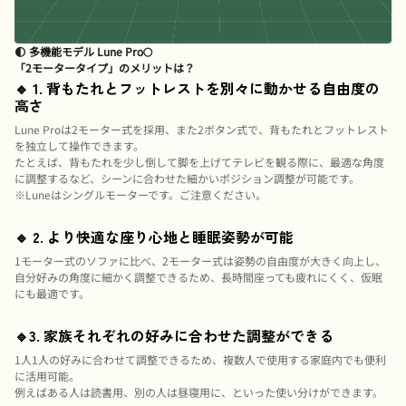
🌓 多機能モデル Lune Pro🌕
「2モータータイプ」のメリットは？
🔹 1. 背もたれとフットレストを別々に動かせる自由度の
高さ
Lune Proは2モーター式を採用、また2ボタン式で、背もたれとフットレスト
を独立して操作できます。
たとえば、背もたれを少し倒して脚を上げてテレビを観る際に、最適な角度
に調整するなど、シーンに合わせた細かいポジション調整が可能です。
※Luneはシングルモーターです。ご注意ください。
🔹 2. より快適な座り心地と睡眠姿勢が可能
1モーター式のソファに比べ、2モーター式は姿勢の自由度が大きく向上し、
自分好みの角度に細かく調整できるため、長時間座っても疲れにくく、仮眠
にも最適です。
🔹3. 家族それぞれの好みに合わせた調整ができる
1人1人の好みに合わせて調整できるため、複数人で使用する家庭内でも便利
に活用可能。
例えばある人は読書用、別の人は昼寝用に、といった使い分けができます。