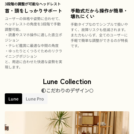
3段階の調整が可能なヘッドレスト
首・頭をしっかりサポート
手動式だから操作が簡単・
壊れにくい
ユーザーの体格や姿勢に合わせて、
ヘッドレストの角度を3段階で手動
手動タイプなのでシンプルで扱いや
調整可能。
すく、故障リスクも低減されます。
・読書やスマホ操作に適した直立ポ
また力もいらず、全てのユーザーに
ジション
手軽で簡単な調整ができるのが特長
・テレビ鑑賞に最適な中間の角度
です。
・ゆったりとくつろぐためのリクラ
イニングポジション
と、用途に合わせた快適な姿勢を実
現します。
Lune Collection
🌓こだわりのデザイン🌕
Lune
Lune Pro