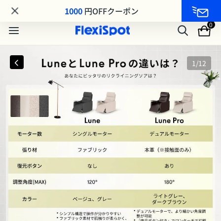
MA8シリーズ MAKUAKE先行発売｜最大25%OFF
1000
円OFFクーポン
0
1
/
12