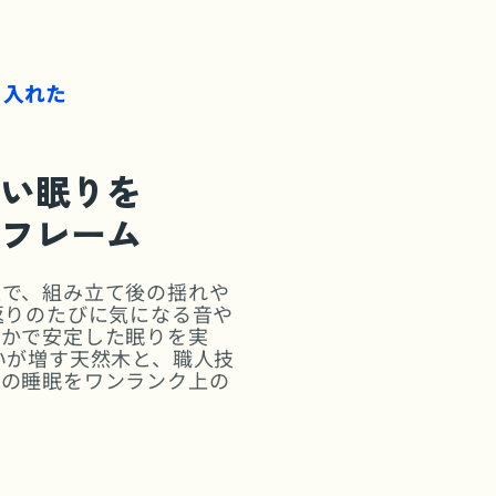
期間中に多くのお客様からご好評をいただ
ビスとして常設化いたしました。
り入れた
の組立が無料に。
な木組みの力。
い眠りを
ィなどさまざまなインテリアスタイルにし
フレーム
空間に仕上げます。
造で、組み立て後の揺れや
返りのたびに気になる音や
静かで安定した眠りを実
いが増す天然木と、職人技
晩の睡眠をワンランク上の