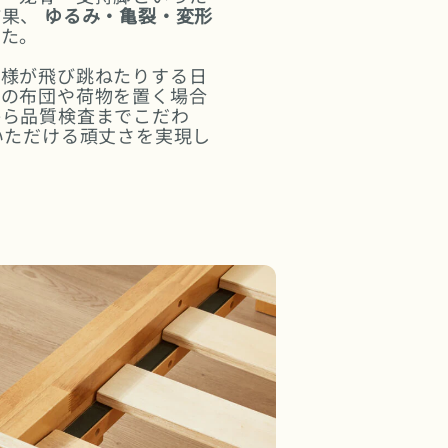
結果、
ゆるみ・亀裂・変形
した。
子様が飛び跳ねたりする日
手の布団や荷物を置く場合
から品質検査までこだわ
いただける頑丈さを実現し