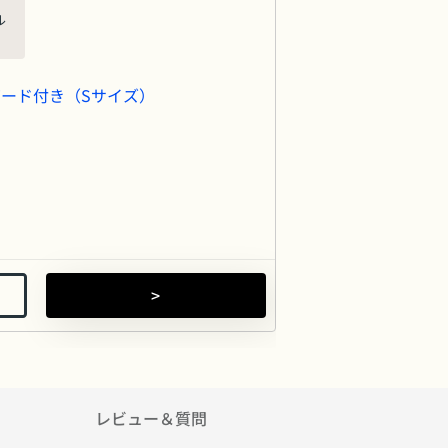
ル
ード付き（Sサイズ）
>
付き
0
IE」にて、Kana Bedが掲載されました!
レビュー＆質問
長期安心保証】