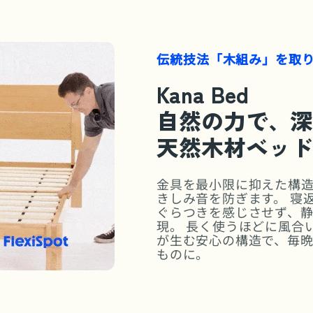
新生活応援キャンペーン
いた「5 年安心保証」を、
全ベッド製品の標準サー
伝統技法「木組み」を取
今がチャンス！通常有料
Kana Bed
眠りを支えるのは、精密
自然の力で、深
和風・欧風・ジャパンデ
っくり馴染み、
天然木材ベッド
お部屋を温かく、上質な
金具を最小限に抑えた構
きしみ音を防ぎます。 寝
ぐらつきを感じさせず、
現。 長く使うほどに風合
が生む安心の構造で、毎
ものに。