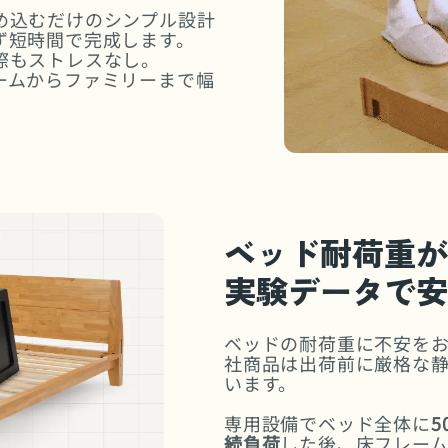
め込むだけのシンプル設計
ず短時間で完成します。
際もストレスなし。
ームからファミリーまで幅
。
ベッド耐荷重が
実験データで安
ベッドの耐荷重に不安をお
社商品は出荷前に厳格な
います。
専用設備でベッド全体に
5
続負荷
した後、床フレー