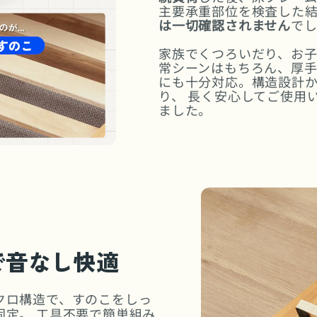
主要承重部位を検査した
は一切確認されません
で
家族でくつろいだり、お
常シーンはもちろん、厚
にも十分対応。構造設計
り、 長く安心してご使用
ました。
で音なし快適
クロ構造で、すのこをしっ
固定。 工具不要で簡単組み