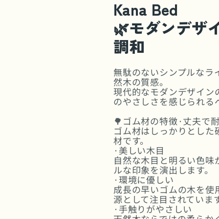
Kana Bed
🌿モダンデザイ
調和
無駄のないシンプルなラ
然木の質感。
現代的なモダンデザイン
のやさしさを感じられる
🌳ゴム材の特徴·丈夫で
ゴム材はしっかりとした
材です。
·美しい木目
自然な木目と明るい色味
ルな印象を演出します。
·環境に優しい
成長の早いゴムの木を使
源として注目されていま
·手触りがやさしい
天然木ならではの柔らか