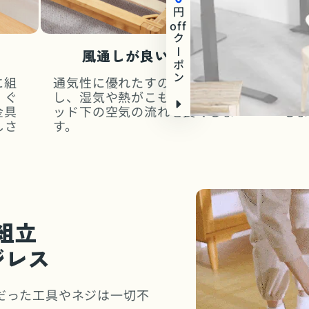
円
off
クーポン
風通しが良いすのこ板
に組
通気性に優れたすのこ構造を採用
太
。ぐ
し、湿気や熱がこもりにくく、ベ
り
金具
ッド下の空気の流れを良くしま
しま
しさ
す。
単組立
ジレス
だった工具やネジは一切不