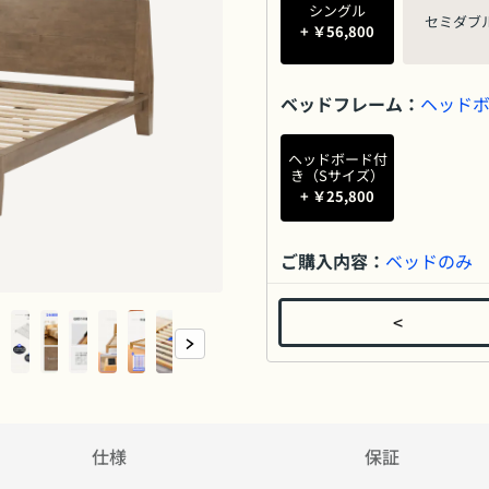
シングル
セミダブ
+ ￥56,800
ベッドフレーム
：
ヘッドボ
ヘッドボード付
き（Sサイズ）
+ ￥25,800
ご購入内容
：
ベッドのみ
<
マットレス
ベッドのみ
+ ￥30,00
MYおうちスタイル「ROOM
仕様
保証
【全ベッド製品共通 5 年