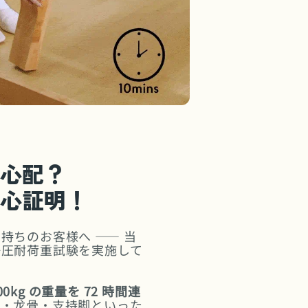
心配？
心証明！
持ちのお客様へ —— 当
静圧耐荷重試験を実施して
00kg の重量を 72 時間連
ム・龙骨・支持脚といった