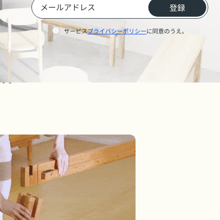
登録
サービス
プライバシーポリシー
に同意のうえ。
厚みのある無垢材の脚部
くて幅広い脚部が床面としっか
接地し、抜群の耐荷重性を発揮
す。