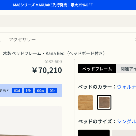
MA8シリーズ MAKUAKE先行発売｜最大25%OFF
ス
アクセサリー
木製ベッドフレーム・Kana Bed（ヘッドボード付き）
￥82,600
￥
70,210
ベッドフレーム
関連ア
ベッドのカラー
：
ウォル
であと
03
d
:
16
h
:
00
m
:
02
s
ベッドのサイズ
：
シング