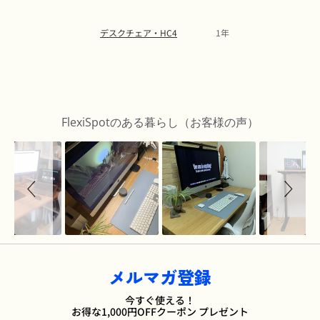
デスクチェア・HC4
1年
Slideshow
Slide
controls
FlexiSpotのある暮らし（お客様の声）
メルマガ登録
今すぐ使える！
お得な1,000円OFFクーポン プレゼント