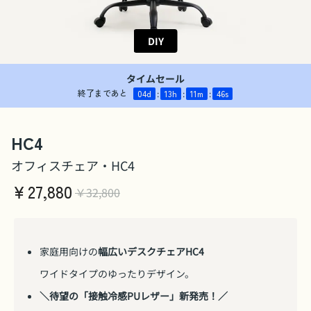
DIY
タイムセール
終了まであと
04
d
:
13
h
:
11
m
:
45
s
HC4
オフィスチェア・HC4
￥
27,880
￥32,800
家庭用向けの
幅広いデスクチェアHC4
ワイドタイプのゆったりデザイン。
＼待望の「接触冷感PUレザー」新発売！／