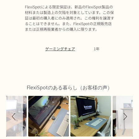
FlexiSpotによる限定保証は、新品のFlexiSpot製品の
材料または製造上の欠陥を対象としています。この保
証は最初の購入者にのみ適用され、この権利を譲渡す
ることはできません。また、FlexiSpotの正規販売店
または正規再販業者からの購入に限ります。
ゲーミングチェア
1年
Slideshow
Slide
controls
FlexiSpotのある暮らし（お客様の声）