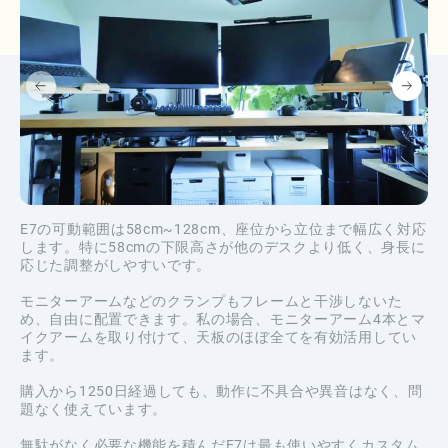
E7の可動範囲は58cm~128cm、座位から立位まで幅広く対応
します。特に58cmの下限高さが他のデスクより低く、身長に
応じた調整がしやすいです。
モニターアームなどのクランプもフレームと干渉しないた
め、自由に配置できます。私の場合、モニターアーム4本とマ
イクアームを取り付けて、天板のほぼ全てを有効活用してい
ます。
購入から1250日経過しても、動作に不具合や異音はなく、問
題なく使えています。
無駄がなく必要な機能を積んだE7は最も使いやすくカスタム