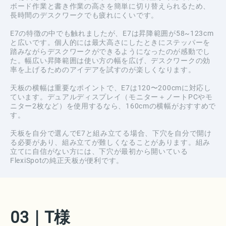
ボード作業と書き作業の高さを簡単に切り替えられるため、
長時間のデスクワークでも疲れにくいです。
E7の特徴の中でも触れましたが、E7は昇降範囲が58~123cm
と広いです。個人的には最大高さにしたときにステッパーを
踏みながらデスクワークができるようになったのが感動でし
た。幅広い昇降範囲は使い方の幅を広げ、デスクワークの効
率を上げるためのアイデアを試すのが楽しくなります。
天板の横幅は重要なポイントで、E7は120〜200cmに対応し
ています。デュアルディスプレイ（モニター＋ノートPCやモ
ニター2枚など）を使用するなら、160cmの横幅がおすすめで
す。
天板を自分で選んでE7と組み立てる場合、下穴を自分で開け
る必要があり、組み立てが難しくなることがあります。組み
立てに自信がない方には、下穴が最初から開いている
FlexiSpotの純正天板が便利です。
03
｜
T様