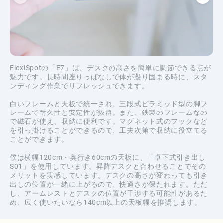
FlexiSpotの「E7」は、デスクの高さを簡単に調節できる点が
魅力です。長時間座りっぱなしで体が凝り固まる時に、スタ
ンディング作業でリフレッシュできます。
白いフレームと天板で統一され、三段式ピラミッド型の脚フ
レームで耐久性と安定性が抜群。また、鉄製のフレームなの
で磁石が使え、収納に便利です。マグネット式のフックなど
を引っ掛けることができるので、工夫次第で収納に役立てる
ことができます。
僕は横幅120cm・奥行き60cmの天板に、「卓下式引き出し
S01」を使用しています。昇降デスクと合わせることでその
メリットを実感しています。デスクの高さが変わっても引き
出しの位置が一緒に上がるので、快適さが保たれます。ただ
し、アームレストとデスクの位置が干渉する可能性があるた
め、広く使いたいなら140cm以上の天板幅を推奨します。