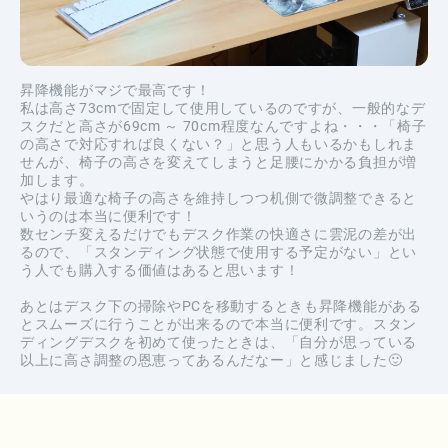
昇降機能がマジで最高です！
私は高さ73cmで固定して使用しているのですが、一般的なデ
スクだと高さが69cm ～ 70cm程度なんですよね・・・「椅子
の高さで対応すれば良くない？」と思う人もいるかもしれま
せんが、椅子の高さを変えてしまうと足腰にかかる負担が増
加します。
やはり最適な椅子の高さを維持しつつ机側で微調整できると
いうのは本当に便利です！
数センチ変えるだけでもデスク作業の快適さに雲泥の差が出
るので、「スタンディング状態で使用する予定がない」とい
う人でも購入する価値はあると思います！
あとはデスク下の掃除やPCを移動するときも昇降機能がある
とスムーズに行うことが出来るので本当に便利です。スタン
ディングデスクを初めて使ったときは、「自分が思っている
以上に高さ調整の恩恵ってあるんだなー」と感じました🙂