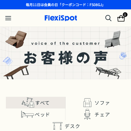
毎月11日は会員の日「クーポンコード：FS08GJ」
0
すべて
ソファ
ベッド
チェア
デスク