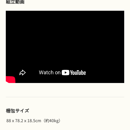
組立動画
梱包サイズ
88ｘ78.2ｘ18.5cm（約40kg）