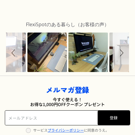
Slideshow
Slide
controls
FlexiSpotのある暮らし（お客様の声）
メルマガ登録
今すぐ使える！
お得な1,000円OFFクーポン プレゼント
登録
サービス
プライバシーポリシー
に同意のうえ。