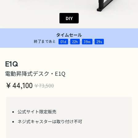
DIY
タイムセール
終了まであと
01
d
:
22
h
:
39
m
:
28
s
E1Q
電動昇降式デスク・E1Q
￥
44,100
￥73,500