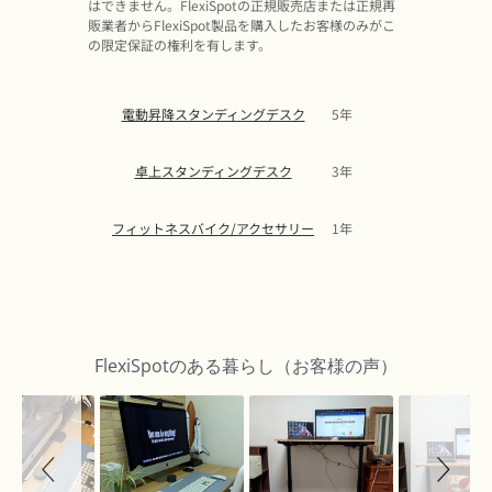
はできません。FlexiSpotの正規販売店または正規再
販業者からFlexiSpot製品を購入したお客様のみがこ
の限定保証の権利を有します。
電動昇降スタンディングデスク
5年
卓上スタンディングデスク
3年
フィットネスバイク/アクセサリー
1年
Slideshow
Slide
controls
FlexiSpotのある暮らし（お客様の声）