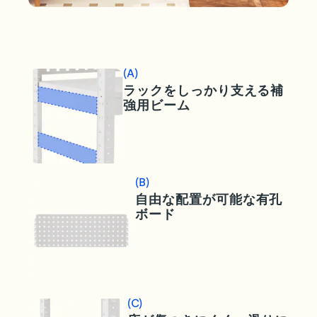
(A)
ラックをしっかり支える補
強用ビーム
(B)
自由な配置が可能な有孔
ボード
(C)