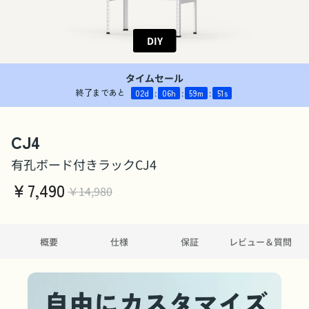
DIY
タイムセール
終了まであと
02
d
:
06
h
:
59
m
:
50
s
CJ4
有孔ボード付きラックCJ4
￥
7,490
￥14,980
概要
仕様
保証
レビュー＆質問