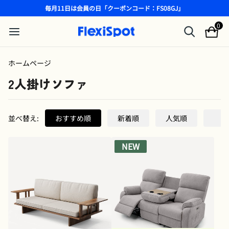
毎月11日は会員の日「クーポンコード：FS08GJ」
0
ホームページ
2人掛けソファ
並べ替え:
おすすめ順
新着順
人気順
NEW