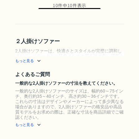
10件中10件表示
２人掛けソファー
2人掛けソファーは、快適さとスタイルが完璧に調和し
ており、リラックスや社交のための居心地の良い場所を
もっと見る
提供しながら、狭いリビングスペースに理想的です。人
間工学に基づいたサポートとエレガントなデザインを組
み合わせた、どのような居住空間にも最適なFlexiSpotの
よくあるご質問
様々な2人掛けスタイリッシュソファーをお選びくださ
い。
一般的な2人掛けソファーの寸法を教えてください。
一般的な2人掛けソファーのサイズは、幅約60～75イン
チ、奥行約35～40インチ、高さ約30～36インチです。
これらの寸法はデザインやメーカーによって多少異なる
場合がありますので、2人掛けソファーの格安品や高品
質モデルをお求めの際は、正確な寸法を商品詳細でご確
認ください。
もっと見る