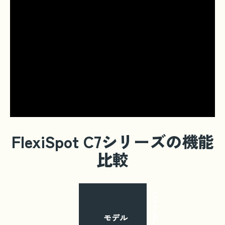
FlexiSpot C7シリーズの機能
比較
C
C
7
7
L
モデル
P
i