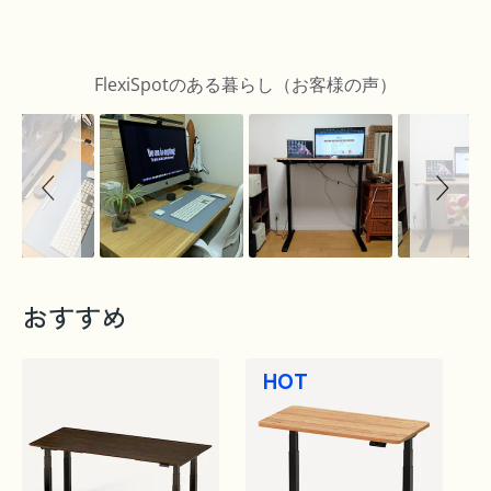
Slideshow
Slide
controls
FlexiSpotのある暮らし（お客様の声）
おすすめ
HOT