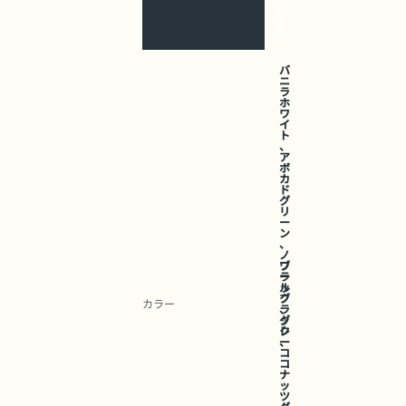
r
t
o
e
バ
ニ
ラ
ホ
ワ
イ
ト
、
ア
ボ
カ
ド
グ
リ
ー
ン
、
ノ
ブ
ワ
ラ
ー
ッ
ル
ク
ブ
カラー
、
ラ
グ
ッ
レ
ク
ー
、
コ
コ
ナ
ッ
ツ