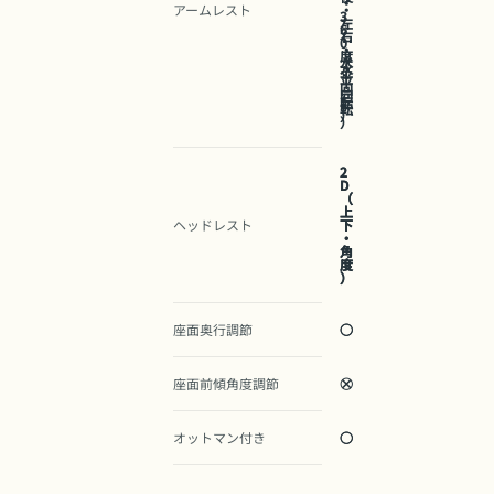
・
アームレスト
・
3
左
6
右
0
・
度
水
水
平
平
回
回
転
転
）
）
2
2
D
D
（
（
上
上
ヘッドレスト
下
下
・
・
角
角
度
度
）
）
座面奥行調節
○
○
座面前傾角度調節
○
×
オットマン付き
○
○