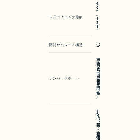
9
9
0
0
°
°
-
-
リクライニング角度
1
1
2
2
8
1
°
°
腰背セパレート構造
○
○
前
後
前
・
後
上
（
下
固
ランバーサポート
（
定
固
不
定
可
可
）
能
）
3
4
D
D
（
（
上
上
下
下
・
・
前
前
後
後