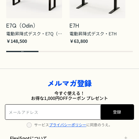
E7Q（Odin）
E7H
C7
電動昇降式デスク・E7Q（Odin）
電動昇降式デスク・E7H
￥148,500
￥63,800
￥7
メルマガ登録
今すぐ使える！
お得な1,000円OFFクーポン プレゼント
登録
サービス
プライバシーポリシー
に同意のうえ。
FlexiSpotについて