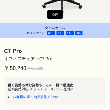
DIY
タイムセール
終了まであと
00
d
:
07
h
:
14
m
:
17
s
C7 Pro
オフィスチェア・C7 Pro
￥
50,240
￥62,800
働く姿勢も休む姿勢も、この一脚で最適化
前傾姿勢対応-エラストマーメッシュ生地<
お客様の声・納品事例 C7 Pro