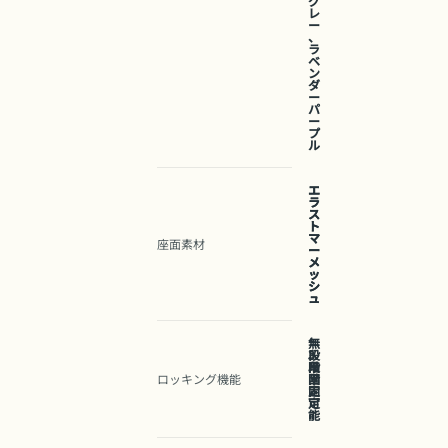
グ
レ
ー
、
ラ
ベ
ン
ダ
ー
パ
ー
プ
ル
エ
エ
ラ
ラ
ス
ス
ト
ト
マ
マ
座面素材
ー
ー
メ
メ
ッ
ッ
シ
シ
ュ
ュ
無
段
3
階
段
ロッキング機能
固
階
定
固
可
定
能