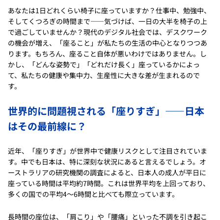
あなたは1日どれくらい椅子に座っていますか？仕事中、勉強中、
そしてくつろぎの時間まで――気づけば、一日の大半を椅子の上
で過ごしていませんか？現代のデジタル社会では、デスクワーク
の機会が増え、「座ること」が私たちの生活の中心となりつつあ
ります。もちろん、座ること自体が悪いわけではありません。し
かし、「どんな姿勢で」「どれだけ長く」座っているかによっ
て、私たちの健康や集中力、生産性に大きな差が生まれるので
す。
世界的に問題視される「座りすぎ」――日本
はその最前線に？
近年、「座りすぎ」が世界中で健康リスクとして注目されていま
す。中でも日本は、特に深刻な状況にあると言えるでしょう。オ
ーストラリアの研究機関の調査によると、日本人の成人が平日に
座っている時間は平均約7時間。これは世界平均を上回っており、
多くの国での平均4〜6時間と比べても際立っています。
長時間の座位は、「肩こり」や「腰痛」といった不調を引き起こ