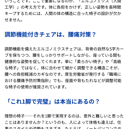
いうことです。ここで重要になるのが、「エルゴノミクス（人間
工学）」の考え方です。体に負担をかけず、正しい姿勢を長時間
キープするためには、人間の体の構造に合った椅子の設計が欠か
せません。
調節機能付きチェアは、腰痛対策？
調節機能を備えたエルゴノミクスチェアは、背骨の自然なS字カー
ブを保ちつつ、腰をしっかりサポートしながら、座っている間も
健康的な姿勢を促してくれます。単に「柔らかい椅子」や「高級
な椅子」ではなく、体に合わせて細かく調整できる構造こそが、
腰への負担軽減のカギなのです。厚生労働省が発行する『職場に
おける腰痛予防対策指針』でも、座面や背もたれなどが調整可能
な椅子の使用が推奨されています。
「これ1脚で完璧」は本当にあるの？
理想の椅子――それを1脚で実現するのは、意外と難しいと思った
ことはありませんか？というのも、人によって体格も違えば、仕
事のスタイルや姿勢もさまざま。たとえば、ノートパソコンでタ