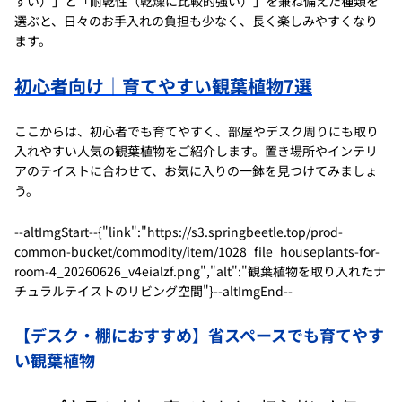
すい）」と「耐乾性（乾燥に比較的強い）」を兼ね備えた種類を
選ぶと、日々のお手入れの負担も少なく、長く楽しみやすくなり
ます。
初心者向け｜育てやすい観葉植物7選
ここからは、初心者でも育てやすく、部屋やデスク周りにも取り
入れやすい人気の観葉植物をご紹介します。置き場所やインテリ
アのテイストに合わせて、お気に入りの一鉢を見つけてみましょ
う。
--altImgStart--{"link":"https://s3.springbeetle.top/prod-
common-bucket/commodity/item/1028_file_houseplants-for-
room-4_20260626_v4eialzf.png","alt":"観葉植物を取り入れたナ
チュラルテイストのリビング空間"}--altImgEnd--
【デスク・棚におすすめ】省スペースでも育てやす
い観葉植物