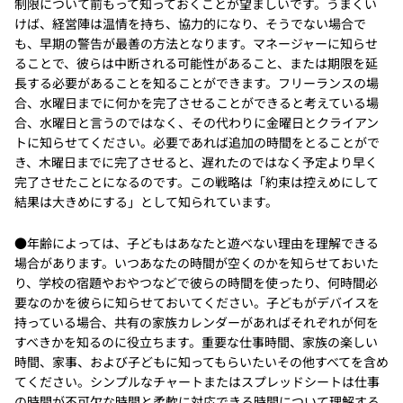
制限について前もって知っておくことが望ましいです。うまくい
けば、経営陣は温情を持ち、協力的になり、そうでない場合で
も、早期の警告が最善の方法となります。マネージャーに知らせ
ることで、彼らは中断される可能性があること、または期限を延
長する必要があることを知ることができます。フリーランスの場
合、水曜日までに何かを完了させることができると考えている場
合、水曜日と言うのではなく、その代わりに金曜日とクライアン
トに知らせてください。必要であれば追加の時間をとることがで
き、木曜日までに完了させると、遅れたのではなく予定より早く
完了させたことになるのです。この戦略は「約束は控えめにして
結果は大きめにする」として知られています。
●年齢によっては、子どもはあなたと遊べない理由を理解できる
場合があります。いつあなたの時間が空くのかを知らせておいた
り、学校の宿題やおやつなどで彼らの時間を使ったり、何時間必
要なのかを彼らに知らせておいてください。子どもがデバイスを
持っている場合、共有の家族カレンダーがあればそれぞれが何を
すべきかを知るのに役立ちます。重要な仕事時間、家族の楽しい
時間、家事、および子どもに知ってもらいたいその他すべてを含め
てください。シンプルなチャートまたはスプレッドシートは仕事
の時間が不可欠な時間と柔軟に対応できる時間について理解する