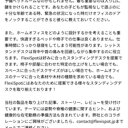
予備ベッドルームなのかもしれません。最も重要なのは入り口に
鍵をかけられることです。あなたの子どもが監視なしで遊ぶのに
十分な年齢である時、緊急の状況になった時だけオフィスのドア
をノックすることができると彼らに教えておいてください。
また、ホームオフィスをどのように設計するかを考えることも重
要です。快適すぎるベッドや椅子での仕事は良くありません。仕
事時間にうっかり昼寝をしてしまう可能性があります。シットス
タンドデスクは背中や首の痛みを回避しながら集中するのに役立
ちます。 FlexiSpotは好みに合ったスタンディングデスクを提案で
きます。椅子や部屋に合わせた特定の仕上げをしたい場合でも、
スペースに合ったデスクサイズがほしい場合でも、ホームオフィ
スのテーマに合った素材や木材の種類を求めている場合でも、
FlexiSpotにはあなたのために提案できる様々なスタンディングデ
スクを取り揃えております！
当社の製品を取り上げた記事、ストーリー、レビューを受け付け
ています。テーマには姿勢や脊椎の健康に関するヒント、および
健康的な在宅勤務の準備方法も含まれています。弊社とのコラボ
レーションにご興味がございましたら、contact@flexispot.jpまで
メールでご連絡ください。