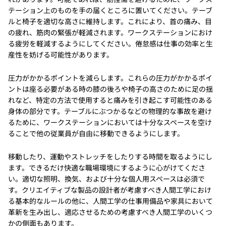
テーション上のものを手の届くところに置いてください。テーブ
ルと椅子を適切な高さに維持します。これにより、首の痛み、目
の疲れ、筋肉の緊張が軽減されます。ワークステーションにおけ
る疲労を軽減するようにしてください。倦怠感は仕事の効率と生
産性を妨げる可能性があります。
圧力がかかるポイントを減らします。これらの圧力がかかるポイ
ントは座る必要がある時の膝の後ろや椅子の高さのために足の揺
れなど、特定の方法で使用すると痛みを引き起こす可能性のある
身体の部分です。テーブルにぶつかるなどの物理的な事故を避け
るために、ワークステーションにおいては十分なスペースを空け
ることで他の従業員が自由に移動できるようにします。
移動したり、運動やストレッチをしたりする時間を取るようにし
ます。できるだけ快適な職場環境にするように心がけてくださ
い。適切な照明、換気、および十分な個人用スペースは必須で
す。クリエイティブな製品の設計者が考慮すべき人間工学におけ
る基本的なルールの他に、人間工学の仕事用備品や家具において
革新を生み出し、適応させるための考慮すべき人間工学のいくつ
かの側面もあります。