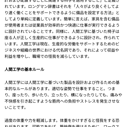
計および配置することに関連する科学を適用すること」と定義さ
れています。ロングマン辞書はそれを「人々がより良くそしてよ
り速く働くことをサポートできるように備品を設定する方法」と
してより単純に定義しています。簡単に言えば、家具を含む備品
が使用者または従業員が効率的かつ快適に仕事が実行できるよう
に設計されていることです。同様に、人間工学に基づいた椅子は
座る人が正しく生産的に仕事ができるように設計され、作られて
います。人間工学は現在、生産的な労働をサポートするためのビ
ジネスや組織の世界における代名詞であり、それによって収益や
利益を増やし、職場での怪我を減らしています。
人間工学の基本ルール
人間工学には人間工学に基づいた製品を設計および作るための基
本的なルールがあります。適切な姿勢で仕事をすること。つま
り、座ったり、歩いたり、立ったり、横になったりしても、痛みや
不快感を引き起こすような筋肉への負担やストレスを発生させな
いことです。
過度の体重や力を軽減します。体重をかけすぎると怪我をする恐
れがあります。可能であれば、筋挫傷を避けるために、ワークス