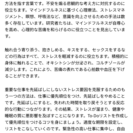
方法を指す言葉です。不安を煽る悲観的な考え方に対抗するのに
役立ちます。マインドフルネスに基づく心理療法、ストレスマネ
ジメント、瞑想、呼吸法など、意識を向上させるための手法は数
多く存在しています。研究者たちは、マインドフルネスが自尊心
を高め、心理的な苦痛を和らげるのに役立つことを見出していま
す。
触れ合う寄り添う、抱きしめる、キスをする、セックスをするな
どの行為はすべて、ストレスを軽減するのに役立ちます。積極的に
身体に触れることで、オキシトシンが分泌され、コルチゾールが
減少します。これにより、苦痛の表れである心拍数や血圧を下げ
ることができます。
重要な仕事を先延ばしにしないストレス要因を克服するためのも
う一つの方法は、仕事に優先順位をつけ、先延ばしをやめること
です。先延ばしにすると、失われた時間を取り戻そうとする反応
的な行動につながります。その結果、ストレスが溜まり、健康や
睡眠の質に悪影響を及ぼすことになります。To-Doリストを作成し
て優先順位をつけるコツを身にましょう。適度な期限を設定し、
リストをこなしていくのです。緊急性の高い仕事に集中し、自由