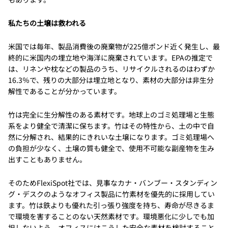
私たちの土壌は救われる
米国では毎年、製品消費後の廃棄物が225億ポンド近く発生し、最
終的に米国内の埋立地や海洋に廃棄されています。EPAの推定で
は、リネンや枕などの製品のうち、リサイクルされるのはわずか
16.3％で、残りの大部分は埋立地となり、素材の大部分は非生分
解性であることが分かっています。
竹は完全に生分解性のある素材です。地球上のゴミ処理場と生態
系をより健全で清潔に保ちます。竹はその特性から、土の中で自
然に分解され、結果的にきれいな土壌になります。ゴミ処理場へ
の負担が少なく、土壌の質も健全で、使用不可能な副産物を生み
出すこともありません。
そのためFlexiSpot社では、見事なカナ・バンブー・スタンディン
グ・デスクのようなオフィス製品に竹素材を優先的に採用してい
ます。竹は鉄よりも優れた引っ張り強度を持ち、寿命が尽きるま
で環境を害することのない天然素材です。環境悪化に少しでも加
担しないよう、オフィスにはこうした安全な素材を検討すること