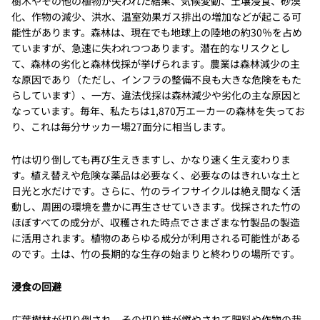
樹木やその他の植物が失われた結果、気候変動、土壌浸食、砂漠
化、作物の減少、洪水、温室効果ガス排出の増加などが起こる可
能性があります。森林は、現在でも地球上の陸地の約30％を占め
ていますが、急速に失われつつあります。潜在的なリスクとし
て、森林の劣化と森林伐採が挙げられます。農業は森林減少の主
な原因であり（ただし、インフラの整備不良も大きな危険をもた
らしています）、一方、違法伐採は森林減少や劣化の主な原因と
なっています。毎年、私たちは1,870万エーカーの森林を失ってお
り、これは毎分サッカー場27面分に相当します。
竹は切り倒しても再び生えきますし、かなり速く生え変わりま
す。植え替えや危険な薬品は必要なく、必要なのはきれいな土と
日光と水だけです。さらに、竹のライフサイクルは絶え間なく活
動し、周囲の環境を豊かに再生させていきます。伐採された竹の
ほぼすべての成分が、収穫された時点でさまざまな竹製品の製造
に活用されます。植物のあらゆる成分が利用される可能性がある
のです。土は、竹の長期的な生存の始まりと終わりの場所です。
浸食の回避
広葉樹林が切り倒され、その切り株が燃やされて肥料や作物の栽