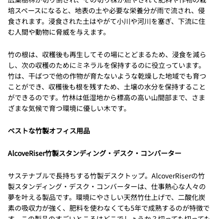
培スペースになると、地表の土や必要な栄養分が雨で流され、侵
食されます。浸食された土はやがて小川や河川を塞ぎ、下流に住
む人間や動物に脅威を与えます。
竹の根は、収穫後も再生してその場にとどまるため、浸食を減ら
し、次の収穫のためにミネラルを保持するのに役立っています。
竹は、干ばつで他の作物が育たないような乾燥した地域でも育つ
ことができ、収穫後も根を残すため、土壌の水分を保持すること
ができるのです。竹林は低湿地から標高の高い山間部まで、さま
ざまな気候で育つ環境に優しい木です。
ベストな竹製オフィス用品
AlcoveRiser竹製スタンディング・デスク・コンバーター
サステナブルで長持ちする竹製デスクトップ。AlcoverRiserの竹
製スタンディング・デスク・コンバーターは、仕事熱心な人々の
夢を叶える製品です。環境にやさしい天然竹仕上げで、二酸化炭
素の吸収力が強く、肥料を使わなくても5年で成熟するのが特徴で
す。この製品のすごいところはどこでしょうか？切っても切っても