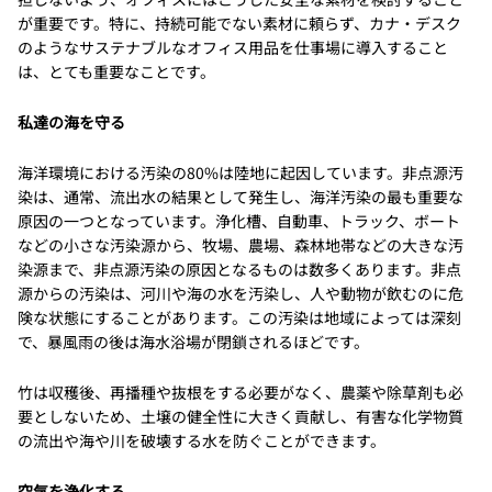
が重要です。特に、持続可能でない素材に頼らず、カナ・デスク
のようなサステナブルなオフィス用品を仕事場に導入すること
は、とても重要なことです。
私達の海を守る
海洋環境における汚染の80%は陸地に起因しています。非点源汚
染は、通常、流出水の結果として発生し、海洋汚染の最も重要な
原因の一つとなっています。浄化槽、自動車、トラック、ボート
などの小さな汚染源から、牧場、農場、森林地帯などの大きな汚
染源まで、非点源汚染の原因となるものは数多くあります。非点
源からの汚染は、河川や海の水を汚染し、人や動物が飲むのに危
険な状態にすることがあります。この汚染は地域によっては深刻
で、暴風雨の後は海水浴場が閉鎖されるほどです。
竹は収穫後、再播種や抜根をする必要がなく、農薬や除草剤も必
要としないため、土壌の健全性に大きく貢献し、有害な化学物質
の流出や海や川を破壊する水を防ぐことができます。
空気を浄化する