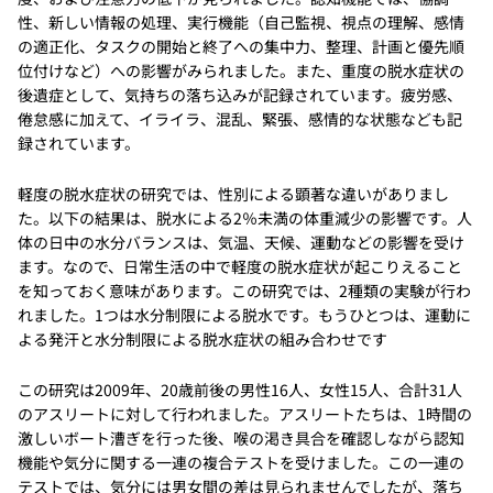
性、新しい情報の処理、実行機能（自己監視、視点の理解、感情
の適正化、タスクの開始と終了への集中力、整理、計画と優先順
位付けなど）への影響がみられました。また、重度の脱水症状の
後遺症として、気持ちの落ち込みが記録されています。疲労感、
倦怠感に加えて、イライラ、混乱、緊張、感情的な状態なども記
録されています。
軽度の脱水症状の研究では、性別による顕著な違いがありまし
た。以下の結果は、脱水による2％未満の体重減少の影響です。人
体の日中の水分バランスは、気温、天候、運動などの影響を受け
ます。なので、日常生活の中で軽度の脱水症状が起こりえること
を知っておく意味があります。この研究では、2種類の実験が行わ
れました。1つは水分制限による脱水です。もうひとつは、運動に
よる発汗と水分制限による脱水症状の組み合わせです
この研究は2009年、20歳前後の男性16人、女性15人、合計31人
のアスリートに対して行われました。アスリートたちは、1時間の
激しいボート漕ぎを行った後、喉の渇き具合を確認しながら認知
機能や気分に関する一連の複合テストを受けました。この一連の
テストでは、気分には男女間の差は見られませんでしたが、落ち