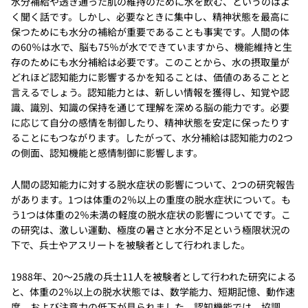
水分補給や透き通った肌の維持のために水を飲む、というのはよ
く聞く話です。しかし、必要なときに集中し、精神状態を最高に
保つためにも水分の補給が重要であることも事実です。人間の体
の60％は水で、脳も75％が水でできていますから、機能維持と生
存のためにも水分補給は必要です。このことから、水の摂取量が
どれほど認知能力に影響するかを知ることは、価値のあることと
言えるでしょう。認知能力とは、新しい情報を獲得し、知覚や認
識、識別、知識の保持を通じて理解を深める脳の能力です。必要
に応じて自分の感情を制御したり、精神状態を安定に保ったりす
ることにもつながります。したがって、水分補給は認知能力の2つ
の側面、認知機能と感情制御に影響します。
人間の認知能力に対する脱水症状の影響について、2つの研究報告
があります。1つは体重の2％以上の重度の脱水症状について。も
う1つは体重の2％未満の軽度の脱水症状の影響についてです。こ
の研究は、激しい運動、極度の暑さと水分不足という極限状況の
下で、兵士やアスリートを被験者として行われました。
1988年、20〜25歳の兵士11人を被験者として行われた研究による
と、体重の2％以上の脱水状態では、数学能力、短期記憶、動作速
度、および注意力の低下が見られました。認知機能では、協調