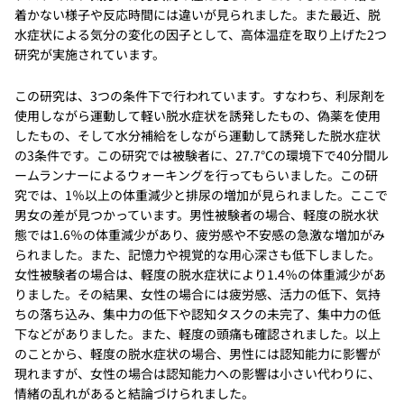
着かない様子や反応時間には違いが見られました。また最近、脱
水症状による気分の変化の因子として、高体温症を取り上げた2つ
研究が実施されています。
この研究は、3つの条件下で行われています。すなわち、利尿剤を
使用しながら運動して軽い脱水症状を誘発したもの、偽薬を使用
したもの、そして水分補給をしながら運動して誘発した脱水症状
の3条件です。この研究では被験者に、27.7℃の環境下で40分間ル
ームランナーによるウォーキングを行ってもらいました。この研
究では、1％以上の体重減少と排尿の増加が見られました。ここで
男女の差が見つかっています。男性被験者の場合、軽度の脱水状
態では1.6％の体重減少があり、疲労感や不安感の急激な増加がみ
られました。また、記憶力や視覚的な用心深さも低下しました。
女性被験者の場合は、軽度の脱水症状により1.4％の体重減少があ
りました。その結果、女性の場合には疲労感、活力の低下、気持
ちの落ち込み、集中力の低下や認知タスクの未完了、集中力の低
下などがありました。また、軽度の頭痛も確認されました。以上
のことから、軽度の脱水症状の場合、男性には認知能力に影響が
現れますが、女性の場合は認知能力への影響は小さい代わりに、
情緒の乱れがあると結論づけられました。