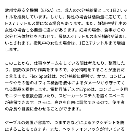
欧州食品安全機関（EFSA）は、成人の水分補給量として1日2リッ
トルを推奨しています。しかし、男性の場合は活動量に応じて、1
日2.7リットル必要になる場合もあります。また、妊娠や授乳中の
女性の場合も必要量に違いがあります。妊婦の場合、食事からの
水分と液体飲料を合わせて、最低2.3リットルの水分補給が望まし
いとされます。授乳中の女性の場合は、1日2.7リットルまで増加
します。
このことから、仕事やゲームをしている間は考えたり、整理した
り、複数の操作や作業をするので、水分補給をすることが重要だ
と言えます。FlexiSpot社は、水分補給に便利で、かつ、コンピュ
ータやその他のオフィス機器を液体によるダメージから守ってく
れる製品を提供します。電動昇降デスクE7proは、コンピュータ用
モニターを複数台置いたり、スピーカーシステムを置くスペース
が確保できます。さらに、高さを自由に調節できるので、使用者
の身長や目線に合わせることができます。
ケーブルの処置が容易で、つまずきなどによるアクシデントを防
止することもできます。また、ヘッドフォンフックが付いている