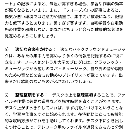
ート』の記事によると、気温が高すぎる場合、学習や作業の効率
が悪くなるといいます。また、『フォーブズ』の記事によると、
換気が悪い環境では注意力や慎重さ、集中力が散漫になり、記憶
力も低下するとあります。暑すぎず寒すぎず、自宅学習や在宅勤
務の作業を邪魔しない、あなたにちょうど合った健康的な気温を
見定めるようにしましょう。
5）
適切な音楽をかける：
適切なバックグラウンドミュージッ
クは、あなたの集中力を高めより多くの情報を記憶するのに役に
立ちます。ノースセントラル大学のブログには、クラッシック・
ミュージックから癒しのスパ・ミュージック、自然界の音や瞑想
のための音などを含むお勧めのプレイリストが載っています。出
来るだけ歌詞のないものがふさわしいでしょう。
6）
整理整頓をする：
デスクの上を整理整頓することで、ファ
イルや作業に必要な道具などを探す時間を省くことができます。
デスク上がすっきりしていれば、まず机を片づけるということな
く、学習や仕事をすぐに始められます。在宅勤務にあっても機能
的な収納方法がこれを手助けしてくれます。デスク下に引き出し
をつけることで、テレワーク用のファイルや道具をきちんと分別