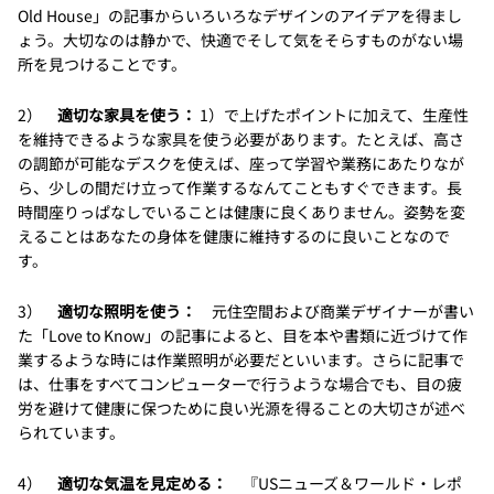
Old House」の記事からいろいろなデザインのアイデアを得まし
ょう。大切なのは静かで、快適でそして気をそらすものがない場
所を見つけることです。
2）
適切な家具を使う：
1）で上げたポイントに加えて、生産性
を維持できるような家具を使う必要があります。たとえば、高さ
の調節が可能なデスクを使えば、座って学習や業務にあたりなが
ら、少しの間だけ立って作業するなんてこともすぐできます。長
時間座りっぱなしでいることは健康に良くありません。姿勢を変
えることはあなたの身体を健康に維持するのに良いことなので
す。
3）
適切な照明を使う：
元住空間および商業デザイナーが書い
た「Love to Know」の記事によると、目を本や書類に近づけて作
業するような時には作業照明が必要だといいます。さらに記事で
は、仕事をすべてコンピューターで行うような場合でも、目の疲
労を避けて健康に保つために良い光源を得ることの大切さが述べ
られています。
4）
適切な気温を見定める：
『USニューズ＆ワールド・レポ