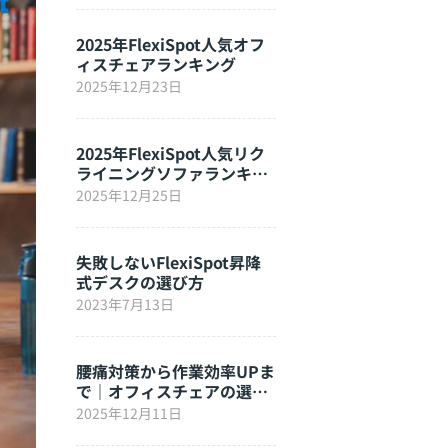
2025年FlexiSpot人気オフ
ィスチェアランキング
2025年12月23日
2025年FlexiSpot人気リク
ライニングソファランキン
グ
2025年12月25日
失敗しないFlexiSpot昇降
式デスクの選び方
2023年7月13日
腰痛対策から作業効率UPま
で｜オフィスチェアの選び
方完全ガイド
2025年12月11日