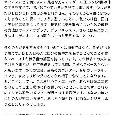
オフィスに音を満たすのに最適な方法ですが、10回のうち9回は体
の向きを変えて、何が起こっているかを見てしまいます。少し見る
だけと自分自身に言うかもしれません。その少しが1時間に変わっ
てしまうことに驚くでしょう。悲しいことに、私たちは皆、面白
いテレビに夢中になります。視覚的に気を散らさないための最良
の方法はオーディオブック、ポッドキャスト、さらには音楽のよ
うなオーディオベースの面白いものを用意することです。
多くの人が気を散らすもう1つのことは物事ではなく、自分がいる
環境です。ほとんどの人は自分の集中力を保つことができる小さ
なスペースまたは予備の部屋を持っています。これは多くの人に当
てはまりますが、在宅勤務をしている間、余分なスペースがない
人もいます。多くの場合、台所のカウンター、台所のテーブル、
ソファ、またはリビングのどこかの椅子で働くことになります。
悪いこととしては、これを行うことによって、あなたは簡単に気
を散らしてしまう環境に身を置いているということです。これら
のエリアは家族のメンバーが行き来する場所です。あなたのほか
に他の人が家にいる場合、あなたが望む以上にあなたと話をしよ
うとしたりするでしょう。