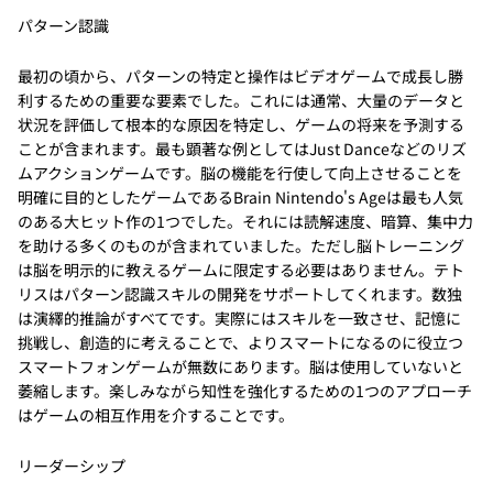
パターン認識
最初の頃から、パターンの特定と操作はビデオゲームで成長し勝
利するための重要な要素でした。これには通常、大量のデータと
状況を評価して根本的な原因を特定し、ゲームの将来を予測する
ことが含まれます。最も顕著な例としてはJust Danceなどのリズ
ムアクションゲームです。脳の機能を行使して向上させることを
明確に目的としたゲームであるBrain Nintendo's Ageは最も人気
のある大ヒット作の1つでした。それには読解速度、暗算、集中力
を助ける多くのものが含まれていました。ただし脳トレーニング
は脳を明示的に教えるゲームに限定する必要はありません。テト
リスはパターン認識スキルの開発をサポートしてくれます。数独
は演繹的推論がすべてです。実際にはスキルを一致させ、記憶に
挑戦し、創造的に考えることで、よりスマートになるのに役立つ
スマートフォンゲームが無数にあります。脳は使用していないと
萎縮します。楽しみながら知性を強化するための1つのアプローチ
はゲームの相互作用を介することです。
リーダーシップ