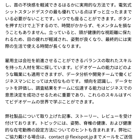
し、首の不快感を軽減できるはるかに実用的な方法です。電気式
シットスタンドデスクの最も優れている点はずっと立ったままで
いる必要がないことです。いつでも座ることができます。ボタン
を押すだけで上下するので、時間がかからず、モメンタムを損な
うこともありません。立っていると、頭が健康的な視距離に保た
れるため、目の疲れが軽減され、姿勢が良くなり、最終的には実
際の生活で使える時間が長くなります。
雇用主は会社を前進させることができるバランスの取れたスキル
を持った人材を常に探しています。ビデオゲームの能力はどのよ
うな職業にも適用できますが、データ分析や開発チームで働くビ
ジネスマンにとっては大切なものです。 傾向を認識し、データセ
ットを評価し、調査結果をチームに伝達する能力はビジネスでの
意思決定を成功させるために重要であり、これらのスキルはすべ
てビデオゲームの世界で学ぶことができます。
弊社製品について取り上げた記事、ストーリー、レビューを受け
付けております。トピックには、姿勢、脊椎の健康、および健康
的な在宅勤務の設定方法についてのヒントも含まれます。弊社に
ご協力戴ける場合は、contact @ flexispot.jpまでメールをご送信