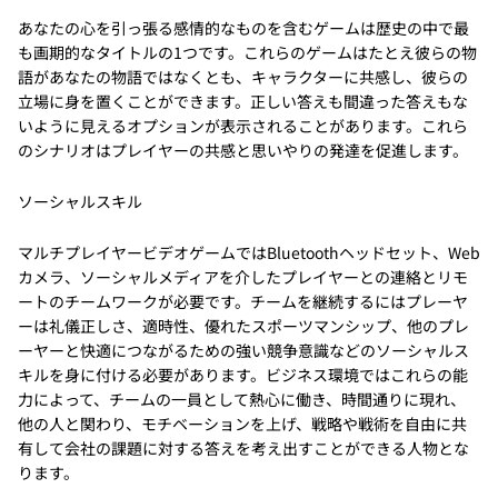
あなたの心を引っ張る感情的なものを含むゲームは歴史の中で最
も画期的なタイトルの1つです。これらのゲームはたとえ彼らの物
語があなたの物語ではなくとも、キャラクターに共感し、彼らの
立場に身を置くことができます。正しい答えも間違った答えもな
いように見えるオプションが表示されることがあります。これら
のシナリオはプレイヤーの共感と思いやりの発達を促進します。
ソーシャルスキル
マルチプレイヤービデオゲームではBluetoothヘッドセット、Web
カメラ、ソーシャルメディアを介したプレイヤーとの連絡とリモ
ートのチームワークが必要です。チームを継続するにはプレーヤ
ーは礼儀正しさ、適時性、優れたスポーツマンシップ、他のプレ
ーヤーと快適につながるための強い競争意識などのソーシャルス
キルを身に付ける必要があります。ビジネス環境ではこれらの能
力によって、チームの一員として熱心に働き、時間通りに現れ、
他の人と関わり、モチベーションを上げ、戦略や戦術を自由に共
有して会社の課題に対する答えを考え出すことができる人物とな
ります。