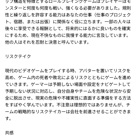
ップ構造を特徴とするロールプレイングゲームはプレイヤーはモ
ンスターと何度も何度も戦い、強くなる必要がありました。規則
性と繰り返しを許容する能力はあなたの仕事（仕事のプロジェク
ト、宿題、または出張）に関係なく役に立ちます。一部の人々は
後々に享受できる報酬として、将来的にはるかに良いものを確実
にするため、現在不快なものに我慢する能力に言及しています。
他の人はそれを忍耐と決意と呼んでいます。
リスクテイク
現代のビデオゲームをプレイする時、アバターを置いてリスクを
高め、ゲーム内の死者や敗北によるリスクとともにゲームを進め
ていきます。ゲーマーは予期しない場面や設定をナビゲートして
予期しない状況に対応し、自分自身やチームを危険な状況から安
全に脱出させ、現実の危険や不確実性に直面する準備をする方法
をすばやく学んでいます。不注意は理想的ではありませんが、チ
ームの戦略的なリスクテイカーは会社を前進させることができま
す。
共感