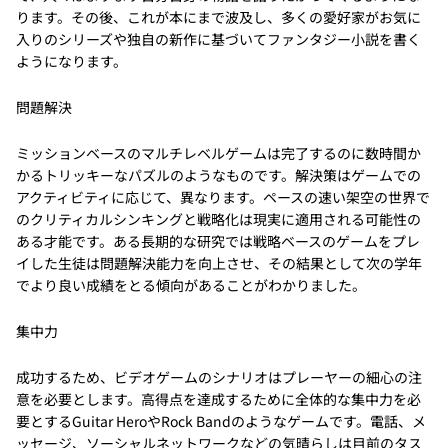
ります。その後、これが本にまで波及し、多くの愛好家がお気に
入りのシリーズや独自の新作に基づいてファンタジー小説を書く
ようになります。
問題解決
ミッションベースのマルチレベルゲームは完了するのに数時間か
かるトリッキーなパズルのようなものです。解決策はゲームでの
アクティビティに応じて、異なります。ペースの速い架空の世界で
のクリティカルシンキングと戦略化は現実に適用される可能性の
ある才能です。ある長期的な研究では戦略ベースのゲームをプレ
イした生徒は問題解決能力を向上させ、その結果として次の学年
でより良い成績をとる傾向があることがわかりました。
集中力
成功するため、ビデオゲームのシナリオはプレーヤーの細心の注
意を必要とします。高得点を達成するために全体的な集中力を必
要とするGuitar HeroやRock Bandのようなゲームです。電話、メ
ッセージ、ソーシャルネットワークなどの気晴らしは目前のタス