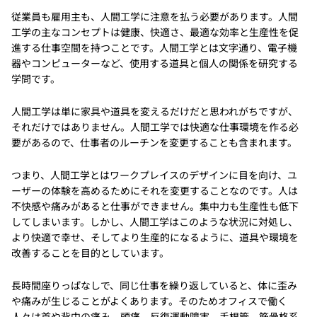
従業員も雇用主も、人間工学に注意を払う必要があります。人間
工学の主なコンセプトは健康、快適さ、最適な効率と生産性を促
進する仕事空間を持つことです。人間工学とは文字通り、電子機
器やコンピューターなど、使用する道具と個人の関係を研究する
学問です。
人間工学は単に家具や道具を変えるだけだと思われがちですが、
それだけではありません。人間工学では快適な仕事環境を作る必
要があるので、仕事者のルーチンを変更することも含まれます。
つまり、人間工学とはワークプレイスのデザインに目を向け、ユ
ーザーの体験を高めるためにそれを変更することなのです。人は
不快感や痛みがあると仕事ができません。集中力も生産性も低下
してしまいます。しかし、人間工学はこのような状況に対処し、
より快適で幸せ、そしてより生産的になるように、道具や環境を
改善することを目的としています。
長時間座りっぱなしで、同じ仕事を繰り返していると、体に歪み
や痛みが生じることがよくあります。そのためオフィスで働く
人々は首や背中の痛み、頭痛、反復運動障害、手根管、筋骨格系